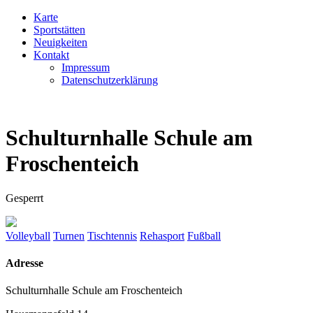
Karte
Sportstätten
Neuigkeiten
Kontakt
Impressum
Datenschutzerklärung
Schulturnhalle Schule am
Froschenteich
Gesperrt
Volleyball
Turnen
Tischtennis
Rehasport
Fußball
Adresse
Schulturnhalle Schule am Froschenteich