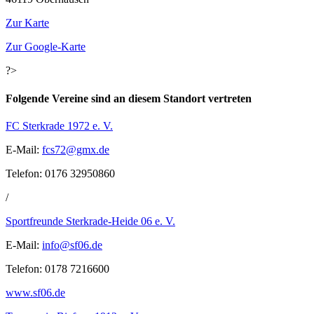
Zur Karte
Zur Google-Karte
?>
Folgende Vereine sind an diesem Standort vertreten
FC Sterkrade 1972 e. V.
E-Mail:
ed.xmg@27scf
Telefon: 0176 32950860
/
Sportfreunde Sterkrade-Heide 06 e. V.
E-Mail:
ed.60fs@ofni
Telefon: 0178 7216600
www.sf06.de